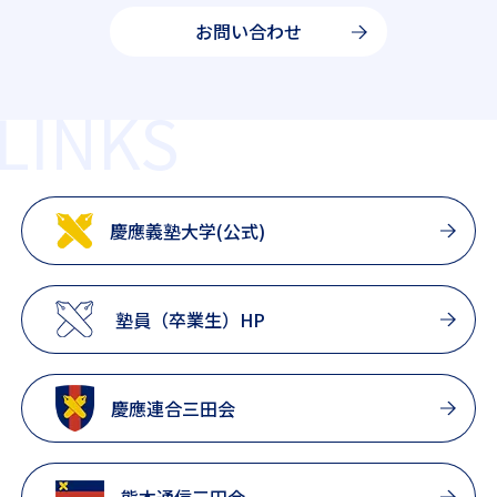
お問い合わせ
LINKS
慶應義塾大学(公式)
塾員（卒業生）HP
慶應連合三田会
熊本通信三田会