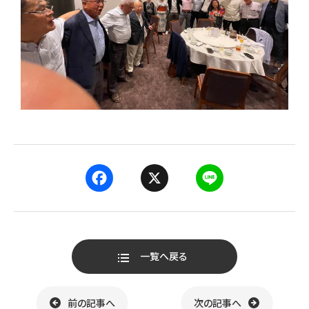
F
X
L
a
i
一覧へ戻る
c
n
e
e
前の記事へ
次の記事へ