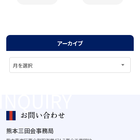
b
o
o
k
アーカイブ
INQUIRY
お問い合わせ
熊本三田会事務局